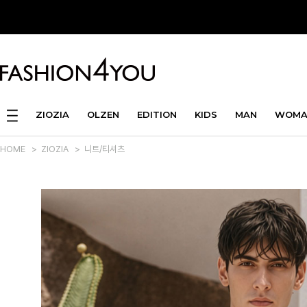
ZIOZIA
OLZEN
EDITION
KIDS
MAN
WOMA
HOME
>
ZIOZIA
>
니트/티셔츠