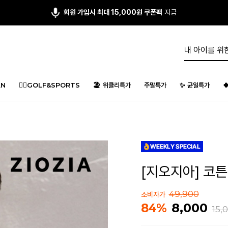
앱다운 3,000원
쿠폰 증정
N
🏌️‍♂️GOLF&SPORTS
🏖️ 위클리특가
주말특가
✨ 균일특가

[지오지아] 코튼
49,900
소비자가
8,000
84%
15,