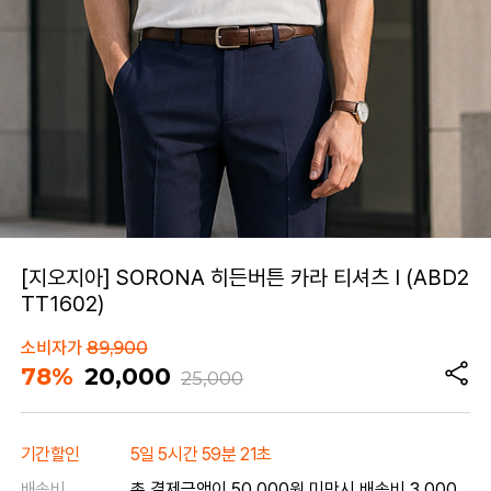
[지오지아] SORONA 히든버튼 카라 티셔츠 I (ABD2
TT1602)
소비자가
89,900
78%
20,000
25,000
기간할인
5일 5시간 59분 21초
배송비
총 결제금액이 50,000원 미만시 배송비 3,000