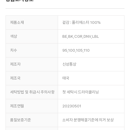
제품소재
겉감 : 폴리에스터 100%
색상
BE,BK,CGR,DNV,LBL
치수
95,100,105,110
제조자
신성통상
제조국
태국
세탁방법 및 취급시 주의사항
첫 세탁시 드라이클리닝
제조연월
20230501
품질보증기준
소비자 분쟁해결기준에 의거 보상