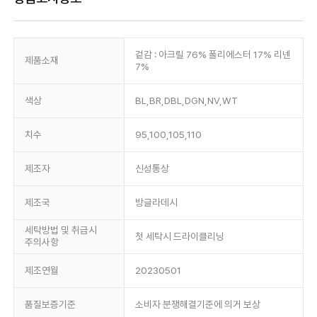
겉감 : 아크릴 76% 폴리에스터 17% 리넨
제품소재
7%
색상
BL,BR,DBL,DGN,NV,WT
치수
95,100,105,110
제조자
신성통상
제조국
방글라데시
세탁방법 및 취급시
첫 세탁시 드라이클리닝
주의사항
제조연월
20230501
품질보증기준
소비자 분쟁해결기준에 의거 보상