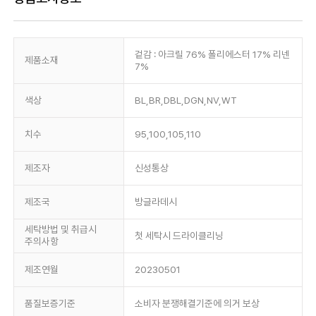
겉감 : 아크릴 76% 폴리에스터 17% 리넨
제품소재
7%
색상
BL,BR,DBL,DGN,NV,WT
치수
95,100,105,110
제조자
신성통상
제조국
방글라데시
세탁방법 및 취급시
첫 세탁시 드라이클리닝
주의사항
제조연월
20230501
품질보증기준
소비자 분쟁해결기준에 의거 보상