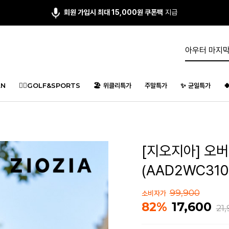
앱다운 3,000원
쿠폰 증정
N
🏌️‍♂️GOLF&SPORTS
🏖️ 위클리특가
주말특가
✨ 균일특가

[지오지아] 오
(AAD2WC310
99,900
소비자가
17,600
82%
21