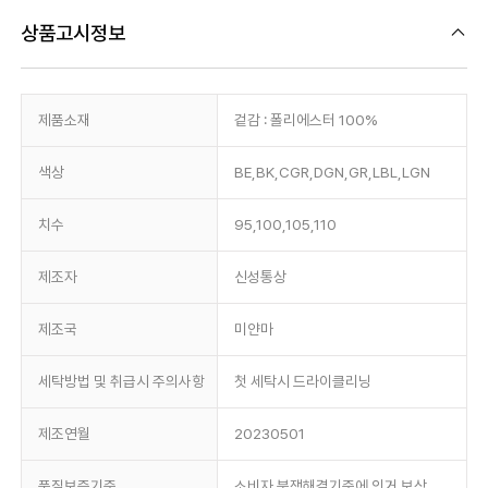
상품고시정보
제품소재
겉감 : 폴리에스터 100%
색상
BE,BK,CGR,DGN,GR,LBL,LGN
치수
95,100,105,110
제조자
신성통상
제조국
미얀마
세탁방법 및 취급시 주의사항
첫 세탁시 드라이클리닝
제조연월
20230501
품질보증기준
소비자 분쟁해결기준에 의거 보상