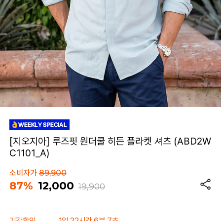
[지오지아] 루즈핏 원더쿨 히든 플라켓 셔츠 (ABD2W
C1101_A)
소비자가
89,900
87%
12,000
19,900
기간할인
1일 22시간 6분 7초