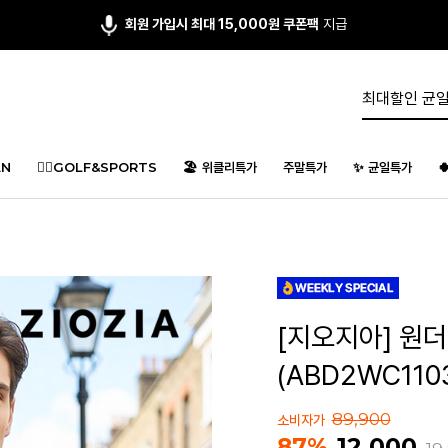
회원 가입시 최대 15,000원 쿠폰팩
지급
N
🏌️‍♂️GOLF&SPORTS
🏖️ 위클리특가
주말특가
✨ 균일특가

[지오지아] 원
(ABD2WC110
89,900
소비자가
12,000
87%