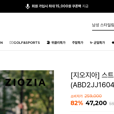
회원 가입시 최대 15,000원 쿠폰팩
지급
N
🏌️‍♂️GOLF&SPORTS
🏖️ 위클리특가
주말특가
✨ 균일특가

[지오지아] 스
(ABD2JJ1604
259,000
소비자가
47,200
82%
59