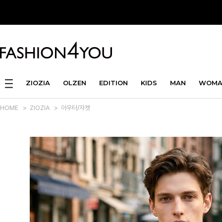
ZIOZIA
OLZEN
EDITION
KIDS
MAN
WOMA
HOME
>
ZIOZIA
>
아우터/자켓