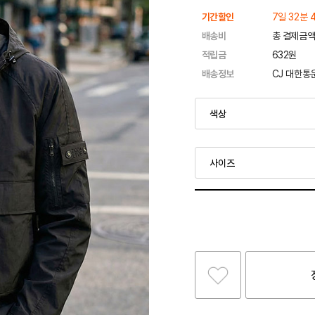
기간할인
7일 32분 
배송비
총 결제금액
적립금
632원
배송정보
CJ 대한통