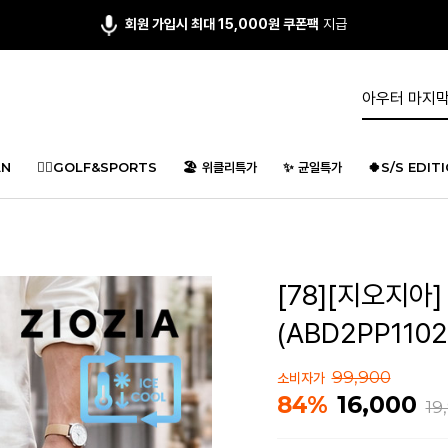
회원 가입시 최대 15,000원 쿠폰팩
지급
N
🏌️‍♂️GOLF&SPORTS
🏖️ 위클리특가
✨ 균일특가
🍀S/S EDIT
[78][지오지아
(ABD2PP1102
99,900
소비자가
16,000
84%
19