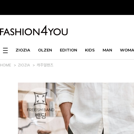
ZIOZIA
OLZEN
EDITION
KIDS
MAN
WOMA
HOME
>
ZIOZIA
>
캐주얼팬츠