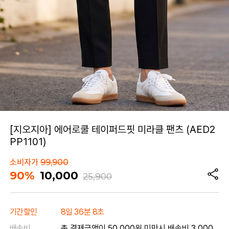
[지오지아] 에어로쿨 테이퍼드핏 미라클 팬츠 (AED2
PP1101)
소비자가
99,900
90%
10,000
25,900
기간할인
8일 36분 8초
배송비
총 결제금액이 50,000원 미만시 배송비 3,000