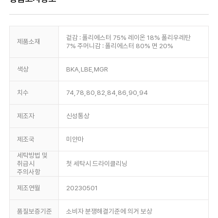
겉감 : 폴리에스터 75% 레이온 18% 폴리우레탄
제품소재
7% 주머니감 : 폴리에스터 80% 면 20%
색상
BKA,LBE,MGR
치수
74,78,80,82,84,86,90,94
제조자
신성통상
제조국
미얀마
세탁방법 및
취급시
첫 세탁시 드라이클리닝
주의사항
제조연월
20230501
품질보증기준
소비자 분쟁해결기준에 의거 보상