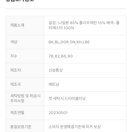
겉감 : 나일론 85% 폴리우레탄 15% 배색 : 폴
제품소재
리에스터 100%
색상
BK,BL,DGR,GN,KH,LBE
치수
78,82,86,90
제조자
신성통상
제조국
베트남
세탁방법 및 취급시
첫 세탁시 드라이클리닝
주의사항
제조연월
20230501
품질보증기준
소비자 분쟁해결기준에 의거 보상