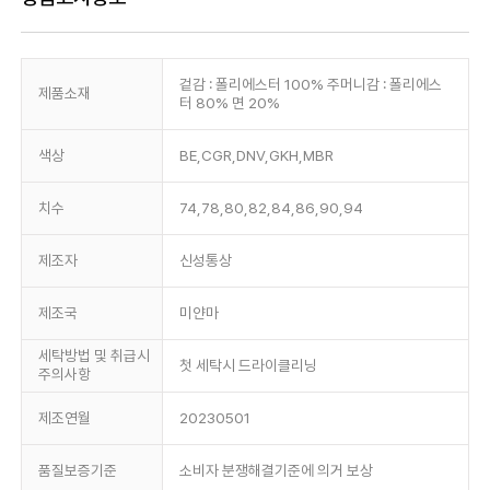
겉감 : 폴리에스터 100% 주머니감 : 폴리에스
제품소재
터 80% 면 20%
색상
BE,CGR,DNV,GKH,MBR
치수
74,78,80,82,84,86,90,94
제조자
신성통상
제조국
미얀마
세탁방법 및 취급시
첫 세탁시 드라이클리닝
주의사항
제조연월
20230501
품질보증기준
소비자 분쟁해결기준에 의거 보상