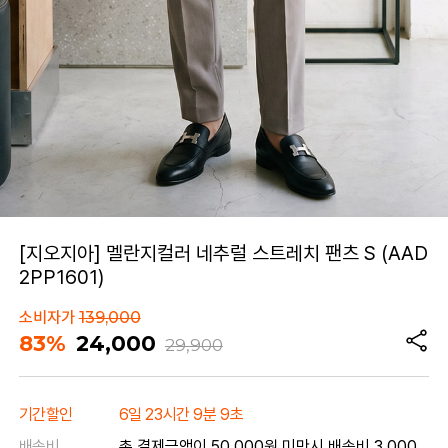
[지오지아] 멜란지컬러 네추럴 스트레치 팬츠 S (AAD
2PP1601)
소비자가
139,000
83%
24,000
29,900
기간할인
6일 23시간 9분 9초
배송비
총 결제금액이 50,000원 미만시 배송비 3,000