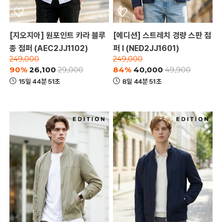
[지오지아] 원포인트 카라 블루
[에디션] 스트레치 경량 스판 점
종 점퍼 (AEC2JJ1102)
퍼 I (NED2JJ1601)
249,000
249,000
90%
26,100
84%
40,000
29,000
49,900
15일 44분 51초
8일 44분 51초