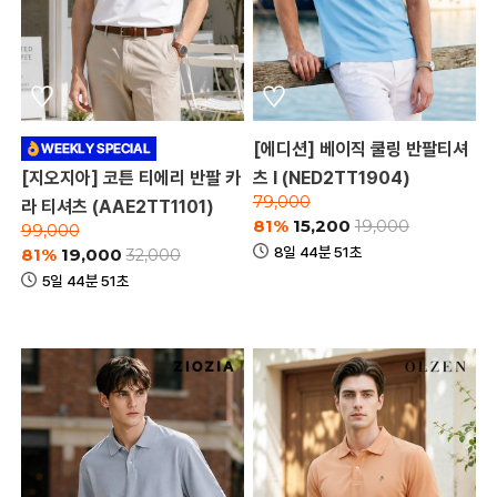
[에디션] 베이직 쿨링 반팔티셔
[지오지아] 코튼 티에리 반팔 카
츠 I (NED2TT1904)
79,000
라 티셔츠 (AAE2TT1101)
81%
15,200
19,000
99,000
8일 44분 51초
81%
19,000
32,000
5일 44분 51초