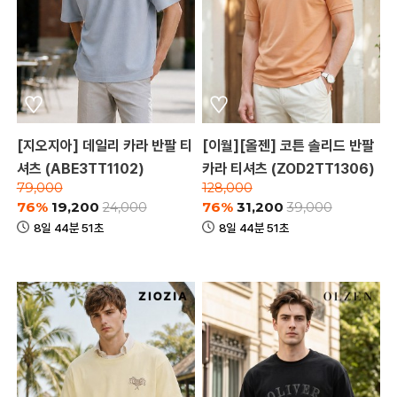
[지오지아] 데일리 카라 반팔 티
[이월][올젠] 코튼 솔리드 반팔
셔츠 (ABE3TT1102)
카라 티셔츠 (ZOD2TT1306)
79,000
128,000
76%
19,200
76%
31,200
24,000
39,000
8일 44분 51초
8일 44분 51초