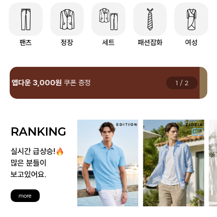
팬츠
정장
세트
패션잡화
여성
회원 가입시 최대 15,000원 쿠폰팩
지급
1
/
2
RANKING
실시간 급상승!
많은 분들이
보고있어요.
more