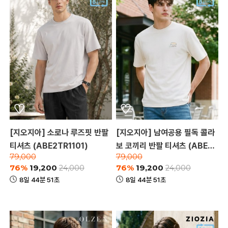
[지오지아] 소로나 루즈핏 반팔
[지오지아] 남여공용 필독 콜라
티셔츠 (ABE2TR1101)
보 코끼리 반팔 티셔츠 (ABE2T
79,000
79,000
R3181)
76%
19,200
76%
19,200
24,000
24,000
8일 44분 51초
8일 44분 51초