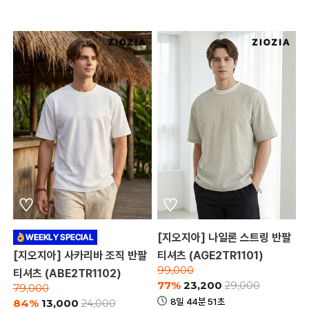
[지오지아] 나일론 스트링 반팔
[지오지아] 사카리바 조직 반팔
티셔츠 (AGE2TR1101)
99,000
티셔츠 (ABE2TR1102)
77%
23,200
29,000
79,000
8일 44분 51초
84%
13,000
24,000