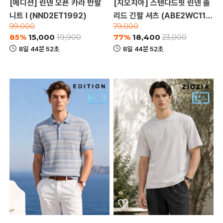
[에디션] 린넨 오픈 카라 반팔
[지오지아] 스탠다드핏 린넨 솔
니트 I (NND2ET1992)
리드 긴팔 셔츠 (ABE2WC110
99,000
79,000
3_A)
85%
15,000
77%
18,400
19,900
23,000
8일 44분 52초
8일 44분 52초