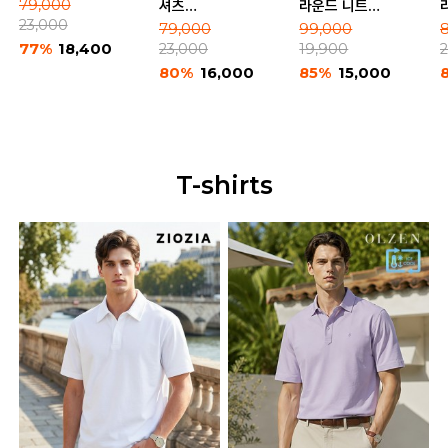
솔리드 긴팔 셔츠
79,000
셔츠
라운드 니트
(ABE2WC1103_A)
23,000
(NEE2WC1953)
(NED2ER1907)
79,000
99,000
77%
18,400
23,000
19,900
80%
16,000
85%
15,000
T-shirts