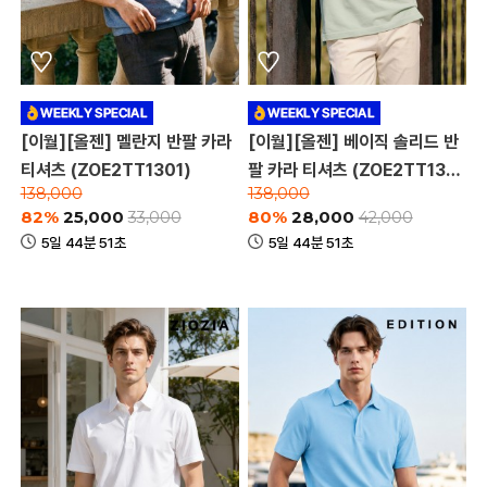
[이월][올젠] 멜란지 반팔 카라
[이월][올젠] 베이직 솔리드 반
티셔츠 (ZOE2TT1301)
팔 카라 티셔츠 (ZOE2TT130
138,000
138,000
4)
82%
25,000
80%
28,000
33,000
42,000
5일 44분 51초
5일 44분 51초