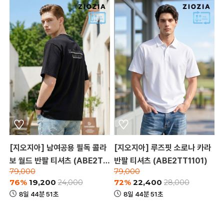
[지오지아] 남여공용 필독 콜라
[지오지아] 루즈핏 소로나 카라
보 월드 반팔 티셔츠 (ABE2TR
반팔 티셔츠 (ABE2TT1101)
79,000
79,000
3184)
76%
19,200
72%
22,400
24,000
28,000
8일 44분 51초
8일 44분 51초