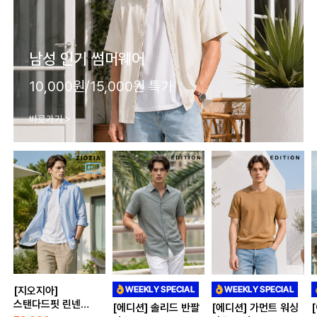
남성 인기 썸머웨어
10,000원/15,000원 특가
바로가기 >
[지오지아]
스탠다드핏 린넨
[에디션] 솔리드 반팔
[에디션] 가먼트 워싱