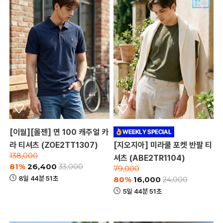
[이월][올젠] 면 100 캐주얼 카
라 티셔츠 (ZOE2TT1307)
[지오지아] 미라쿨 포켓 반팔 티
138,000
셔츠 (ABE2TR1104)
81%
26,400
33,000
79,000
8일 44분 51초
80%
16,000
24,000
5일 44분 51초