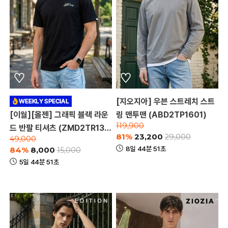
[지오지아] 우븐 스트레치 스트
[이월][올젠] 그래픽 블랙 라운
링 맨투맨 (ABD2TP1601)
119,900
드 반팔 티셔츠 (ZMD2TR130
81%
23,200
29,000
49,000
3_B)
8일 44분 51초
84%
8,000
15,000
5일 44분 51초