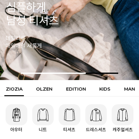
핏이 다른
남성팬츠
하나로 완성되는
의 하루
ZIOZIA
OLZEN
EDITION
KIDS
MAN
아우터
니트
티셔츠
드레스셔츠
캐주얼셔츠