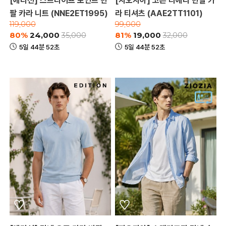
[에디션] 스트라이프 포인트 반
[지오지아] 코튼 티에리 반팔 카
팔 카라 니트 (NNE2ET1995)
라 티셔츠 (AAE2TT1101)
119,000
99,000
80%
24,000
81%
19,000
35,000
32,000
5일 44분 52초
5일 44분 52초