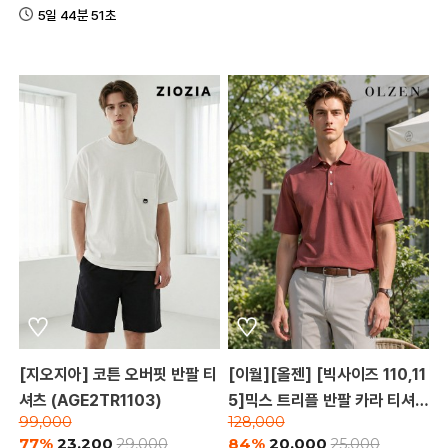
5일 44분 51초
[지오지아] 코튼 오버핏 반팔 티
[이월][올젠] [빅사이즈 110,11
셔츠 (AGE2TR1103)
5]믹스 트리플 반팔 카라 티셔츠
99,000
128,000
(ZOD2TT1304)
77%
23,200
84%
20,000
29,000
25,000