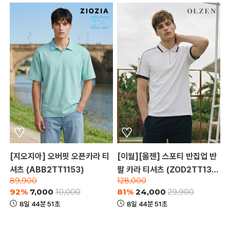
[지오지아] 오버핏 오픈카라 티
[이월][올젠] 스포티 반집업 반
셔츠 (ABB2TT1153)
팔 카라 티셔츠 (ZOD2TT131
89,900
128,000
0)
92%
7,000
81%
24,000
10,000
29,900
8일 44분 51초
8일 44분 51초