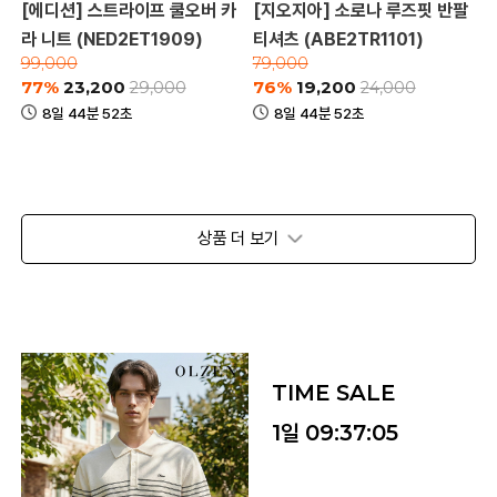
[에디션] 스트라이프 쿨오버 카
[지오지아] 소로나 루즈핏 반팔
라 니트 (NED2ET1909)
티셔츠 (ABE2TR1101)
99,000
79,000
77%
23,200
76%
19,200
29,000
24,000
8일 44분 52초
8일 44분 52초
상품 더 보기
TIME SALE
1일
09:37:02