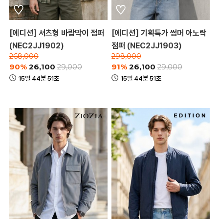
[에디션] 셔츠형 바람막이 점퍼
[에디션] 기획특가 썸머 아노락
(NEC2JJ1902)
점퍼 (NEC2JJ1903)
268,000
298,000
90%
26,100
91%
26,100
29,000
29,000
15일 44분 51초
15일 44분 51초