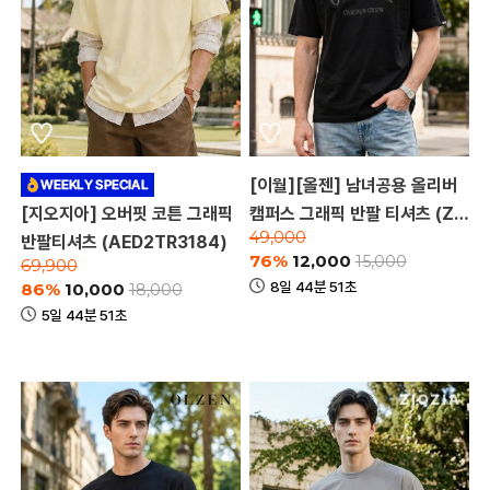
[이월][올젠] 남녀공용 올리버
[지오지아] 오버핏 코튼 그래픽
캠퍼스 그래픽 반팔 티셔츠 (ZM
49,000
반팔티셔츠 (AED2TR3184)
D2TR1901_A)
76%
12,000
15,000
69,900
8일 44분 51초
86%
10,000
18,000
5일 44분 51초