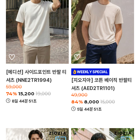
[에디션] 사이드포인트 반팔 티
셔츠 (NNE2TR1994)
[지오지아] 코튼 베이직 반팔티
59,000
셔츠 (AED2TR1101)
74%
15,200
19,000
49,900
8일 44분 51초
84%
8,000
15,000
5일 44분 51초