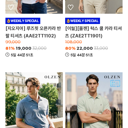
[지오지아] 루즈핏 오픈카라 반
[이월][올젠] 럭스 쿨 카라 티셔
팔 티셔츠 (AAE2TT1102)
츠 (ZAE2TT1901)
99,000
108,000
81%
19,000
80%
22,000
32,000
33,000
5일 44분 51초
5일 44분 51초