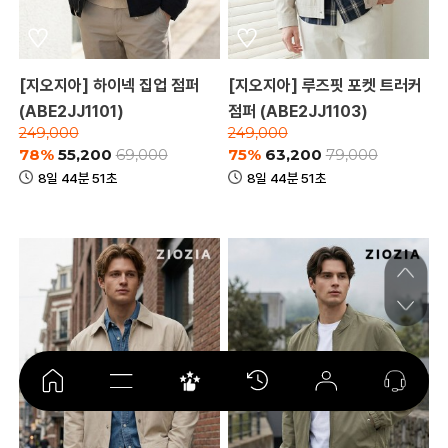
[지오지아] 하이넥 집업 점퍼
[지오지아] 루즈핏 포켓 트러커
(ABE2JJ1101)
점퍼 (ABE2JJ1103)
249,000
249,000
78%
55,200
75%
63,200
69,000
79,000
8일 44분 51초
8일 44분 51초