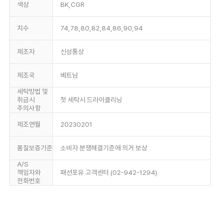
색상
BK,CGR
치수
74,78,80,82,84,86,90,94
제조자
신성통상
제조국
베트남
세탁방법 및
취급시
첫 세탁시 드라이클리닝
주의사항
제조연월
20230201
품질보증기준
소비자 분쟁해결기준에 의거 보상
A/S
책임자와
패션포유 고객센터 (02-942-1294)
전화번호