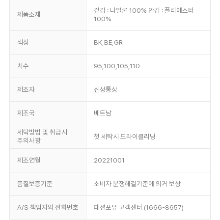
겉감 : 나일론 100% 안감 : 폴리에스터
제품소재
100%
색상
BK,BE,GR
치수
95,100,105,110
제조자
신성통상
제조국
베트남
세탁방법 및 취급시
첫 세탁시 드라이클리닝
주의사항
제조연월
20221001
품질보증기준
소비자 분쟁해결기준에 의거 보상
A/S 책임자와 전화번호
패션포유 고객센터 (1666-8657)