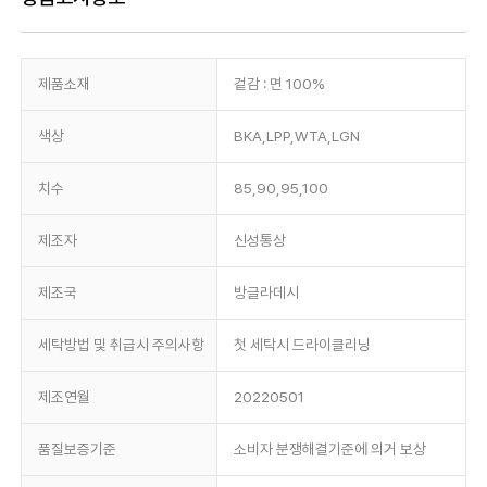
제품소재
겉감 : 면 100%
색상
BKA,LPP,WTA,LGN
치수
85,90,95,100
제조자
신성통상
제조국
방글라데시
세탁방법 및 취급시 주의사항
첫 세탁시 드라이클리닝
제조연월
20220501
품질보증기준
소비자 분쟁해결기준에 의거 보상