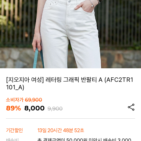
[지오지아 여성] 레터링 그래픽 반팔티 A (AFC2TR1
101_A)
소비자가
69,900
89%
8,000
9,900
기간할인
13일 20시간 48분 52초
배송비
총 결제금액이 50,000원 미만시 배송비 3,000