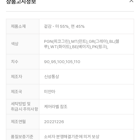
상품고시정보
제품소재
겉감 - 마 55%, 면 45%
PGN(피코그린),MT(민트),GR(그레이),BL(블
색상
루),WT(화이트),BE(베이지),PK(핑크),
치수
90,95,100,105,110
제조자
신성통상
제조국
미얀마
세탁방법 및
케어라벨 참조
취급시 주의사항
제조연월
20221226
품질보증기준
소비자 분쟁해결기준에 의거 보상