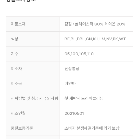
제품소재
겉감 : 폴리에스터 80% 레이온 20%
색상
BE,BL,DBL,GN,KH,LM,NV,PK,WT
치수
95,100,105,110
제조자
신성통상
제조국
미얀마
세탁방법 및 취급시 주의사항
첫 세탁시 드라이클리닝
제조연월
20210501
품질보증기준
소비자 분쟁해결기준에 의거 보상