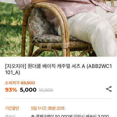
[지오지아] 원더쿨 베이직 캐주얼 셔츠 A (ABB2WC1
101_A)
소비자가
69,900
93%
5,000
10,000
기간할인
5일 1시간 38분 20초
배송비
총 결제금액이 50,000원 미만시 배송비 3,000