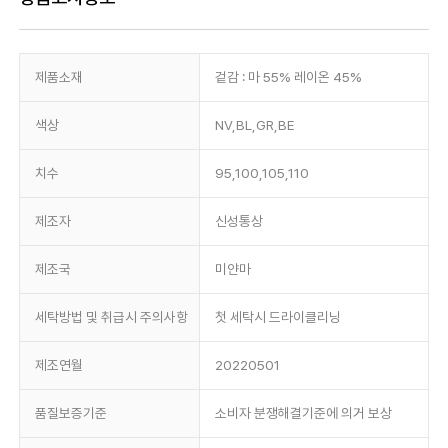
제품소재
겉감 : 마 55% 레이온 45%
색상
NV,BL,GR,BE
치수
95,100,105,110
제조자
신성통상
제조국
미얀마
세탁방법 및 취급시 주의사항
첫 세탁시 드라이클리닝
제조연월
20220501
품질보증기준
소비자 분쟁해결기준에 의거 보상