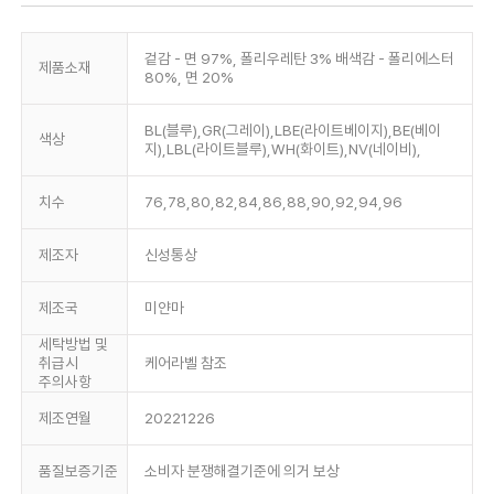
겉감 - 면 97%, 폴리우레탄 3% 배색감 - 폴리에스터
제품소재
80%, 면 20%
BL(블루),GR(그레이),LBE(라이트베이지),BE(베이
색상
지),LBL(라이트블루),WH(화이트),NV(네이비),
치수
76,78,80,82,84,86,88,90,92,94,96
제조자
신성통상
제조국
미얀마
세탁방법 및
취급시
케어라벨 참조
주의사항
제조연월
20221226
품질보증기준
소비자 분쟁해결기준에 의거 보상