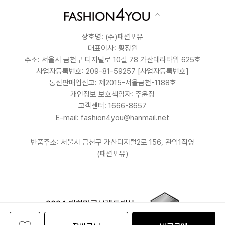
상호명: (주)패션포유
대표이사: 황정원
주소: 서울시 금천구 디지털로 10길 78 가산테라타워 625호
사업자등록번호: 209-81-59257
[사업자등록번호]
통신판매업신고: 제2015-서울금천-1188호
개인정보 보호책임자: 주윤정
고객센터: 1666-8657
E-mail: fashion4you@hanmail.net
반품주소: 서울시 금천구 가산디지털2로 156, 관악1직영
(패션포유)