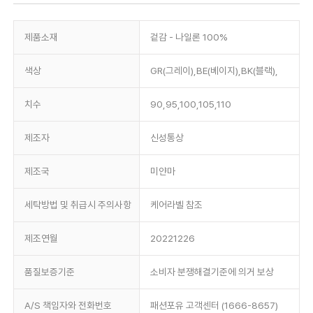
제품소재
겉감 - 나일론 100%
색상
GR(그레이),BE(베이지),BK(블랙),
치수
90,95,100,105,110
제조자
신성통상
제조국
미얀마
세탁방법 및 취급시 주의사항
케어라벨 참조
제조연월
20221226
품질보증기준
소비자 분쟁해결기준에 의거 보상
A/S 책임자와 전화번호
패션포유 고객센터 (1666-8657)