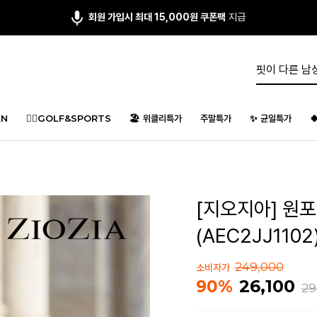
회원 가입시 최대 15,000원 쿠폰팩
지급
N
🏌️‍♂️GOLF&SPORTS
🏖️ 위클리특가
주말특가
✨ 균일특가

[지오지아] 원
(AEC2JJ1102
249,000
소비자가
26,100
90%
29