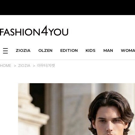
ZIOZIA
OLZEN
EDITION
KIDS
MAN
WOMA
HOME
>
ZIOZIA
>
아우터/자켓