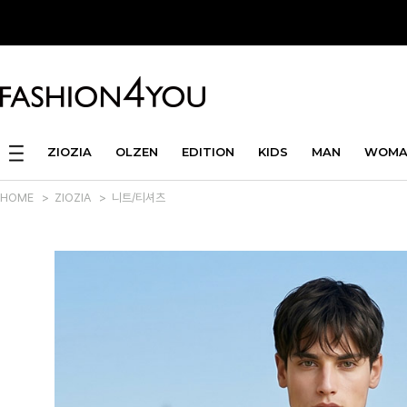
ZIOZIA
OLZEN
EDITION
KIDS
MAN
WOMA
HOME
>
ZIOZIA
>
니트/티셔츠