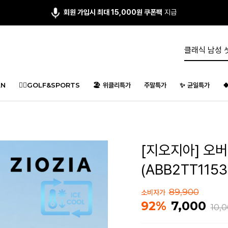
앱다운 3,000원
쿠폰 증정
N
🏌️‍♂️GOLF&SPORTS
🏖️ 위클리특가
주말특가
✨ 균일특가

[지오지아] 오
(ABB2TT1153
89,900
소비자가
7,000
92%
10,