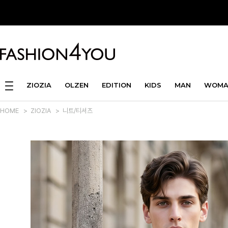
ZIOZIA
OLZEN
EDITION
KIDS
MAN
WOMA
HOME
>
ZIOZIA
>
니트/티셔츠