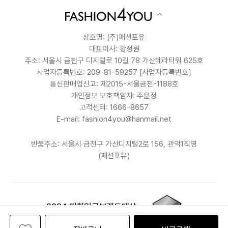
상호명: (주)패션포유
대표이사: 황정원
주소: 서울시 금천구 디지털로 10길 78 가산테라타워 625호
사업자등록번호: 209-81-59257
[사업자등록번호]
통신판매업신고: 제2015-서울금천-1188호
개인정보 보호책임자: 주윤정
고객센터: 1666-8657
E-mail: fashion4you@hanmail.net
반품주소: 서울시 금천구 가산디지털2로 156, 관악1직영
(패션포유)