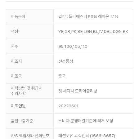
제품소재
겉감 : 폴리에스터 59% 레이온 41%
색상
YE,OR,PK,BE,LGN,BL,IV,DBL,DGN,BK
치수
95,100,105,110
제조자
신성통상
제조국
중국
세탁방법 및 취급시
첫 세탁시 드라이클리닝
주의사항
제조연월
20220501
품질보증기준
소비자 분쟁해결기준에 의거 보상
A/S 책임자와 전화번호
패션포유 고객센터 (1666-8657)