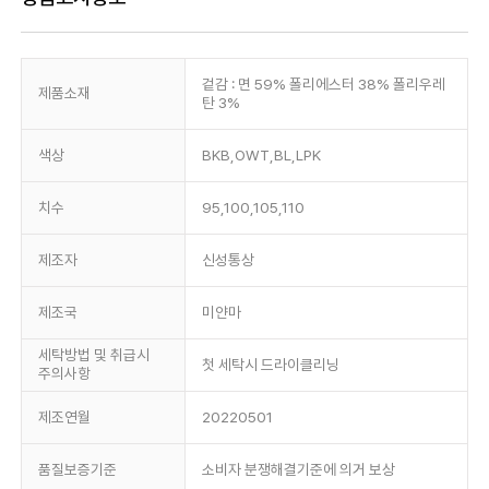
겉감 : 면 59% 폴리에스터 38% 폴리우레
제품소재
탄 3%
색상
BKB,OWT,BL,LPK
치수
95,100,105,110
제조자
신성통상
제조국
미얀마
세탁방법 및 취급시
첫 세탁시 드라이클리닝
주의사항
제조연월
20220501
품질보증기준
소비자 분쟁해결기준에 의거 보상