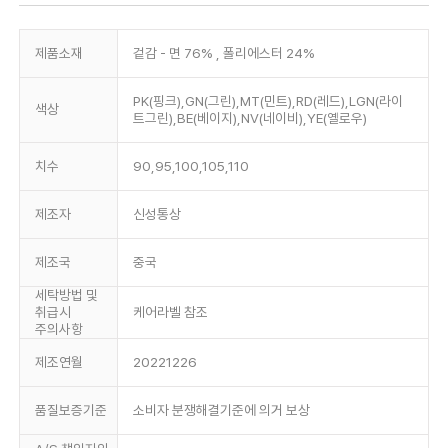
제품소재
겉감 - 면 76% , 폴리에스터 24%
PK(핑크),GN(그린),MT(민트),RD(레드),LGN(라이
색상
트그린),BE(베이지),NV(네이비),YE(옐로우)
치수
90,95,100,105,110
제조자
신성통상
제조국
중국
세탁방법 및
취급시
케어라벨 참조
주의사항
제조연월
20221226
품질보증기준
소비자 분쟁해결기준에 의거 보상