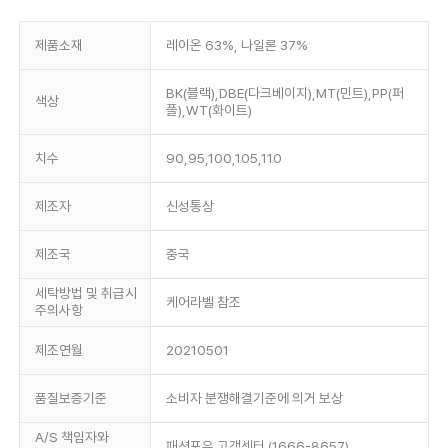
제품소재
레이온 63%, 나일론 37%
BK(블랙),DBE(다크베이지),MT(민트),PP(퍼
색상
플),WT(화이트)
치수
90,95,100,105,110
제조자
신성통상
제조국
중국
세탁방법 및 취급시
케어라벨 참조
주의사항
제조연월
20210501
품질보증기준
소비자 분쟁해결기준에 의거 보상
A/S 책임자와
패션포유 고객센터 (1666-8657)