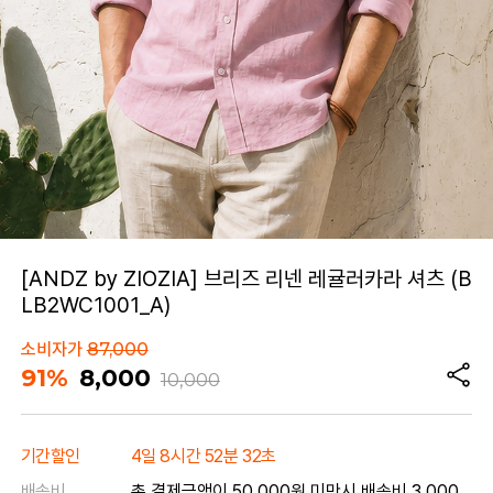
[ANDZ by ZIOZIA] 브리즈 리넨 레귤러카라 셔츠 (B
LB2WC1001_A)
소비자가
87,000
91%
8,000
10,000
기간할인
4일 8시간 52분 32초
배송비
총 결제금액이 50,000원 미만시 배송비 3,000