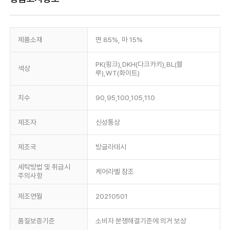
제품소재
면 85%, 마 15%
PK(핑크),DKH(다크카키),BL(블
색상
루),WT(화이트)
치수
90,95,100,105,110
제조자
신성통상
제조국
방글라데시
세탁방법 및 취급시
케어라벨 참조
주의사항
제조연월
20210501
품질보증기준
소비자 분쟁해결기준에 의거 보상