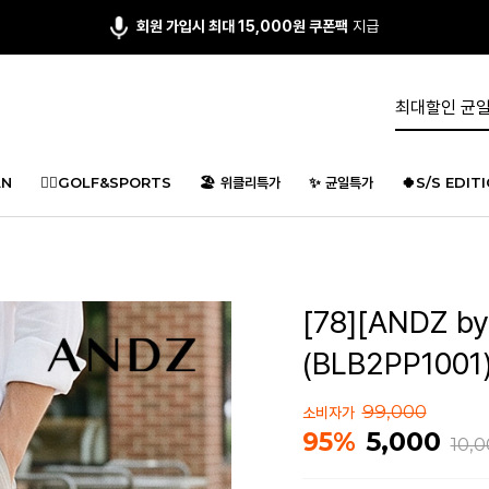
앱다운 3,000원
쿠폰 증정
N
🏌️‍♂️GOLF&SPORTS
🏖️ 위클리특가
✨ 균일특가
🍀S/S EDIT
[78][ANDZ 
(BLB2PP1001
99,000
소비자가
5,000
95%
10,