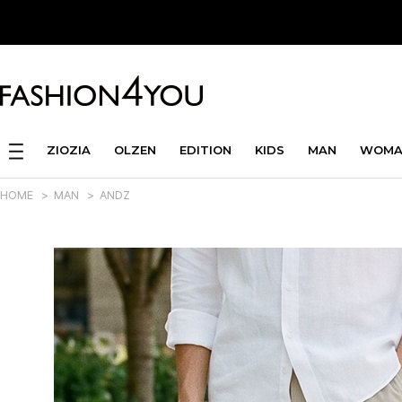
ZIOZIA
OLZEN
EDITION
KIDS
MAN
WOMA
HOME
>
MAN
>
ANDZ