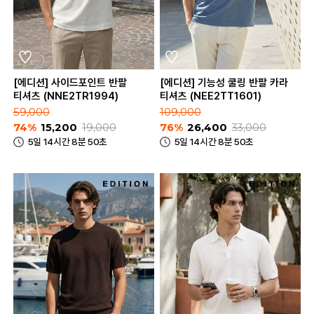
[에디션] 사이드포인트 반팔
[에디션] 기능성 쿨링 반팔 카라
티셔츠 (NNE2TR1994)
티셔츠 (NEE2TT1601)
59,000
109,000
74%
15,200
19,000
76%
26,400
33,000
5일 14시간 8분 50초
5일 14시간 8분 50초