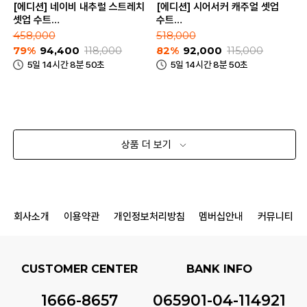
[에디션] 네이비 내추럴 스트레치
[에디션] 시어서커 캐주얼 셋업
셋업 수트
수트
(NEE2KG1953_NEE2PP1953_NV)
(NEE2KG1955_NEE2PP1955_NV
458,000
518,000
79%
94,400
118,000
82%
92,000
115,000
5일 14시간 8분 50초
5일 14시간 8분 50초
상품 더 보기
회사소개
이용약관
개인정보처리방침
멤버십안내
커뮤니티
CUSTOMER CENTER
BANK INFO
1666-8657
065901-04-114921