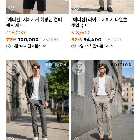
[에디션] 시어서커 헤링턴 점퍼
[에디션] 라이트 베이지 나일론
팬츠 세트
셋업 수트
(NEE2JJ1905_NEE2PH1905)
(NEE2KG1651_NEE2PP1651_LB
428,000
518,000
77%
100,000
125,000
82%
94,400
118,000
5일 14시간 8분 50초
5일 14시간 8분 50초