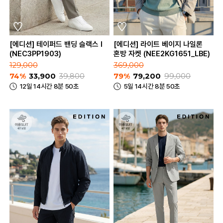
[에디션] 테이퍼드 밴딩 슬랙스 I
[에디션] 라이트 베이지 나일론
(NEC3PP1903)
혼방 자켓 (NEE2KG1651_LBE)
129,000
369,000
74%
33,900
39,800
79%
79,200
99,000
12일 14시간 8분 50초
5일 14시간 8분 50초