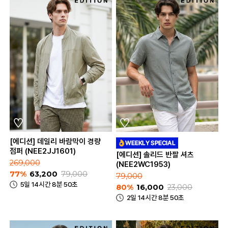
[에디션] 데일리 바람막이 경량
점퍼 (NEE2JJ1601)
[에디션] 솔리드 반팔 셔츠
269,000
(NEE2WC1953)
77%
63,200
79,000
79,000
5일 14시간 8분 50초
80%
16,000
23,000
2일 14시간 8분 50초