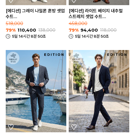
[에디션] 그레이 나일론 혼방 셋업
[에디션] 라이트 베이지 내추럴
수트
스트레치 셋업 수트
(NEE2KG1651_NEE2PP1651_GR)
(NEE2KG1953_NEE2PP1953_LB
518,000
458,000
79%
110,400
138,000
79%
94,400
118,000
5일 14시간 8분 50초
5일 14시간 8분 50초