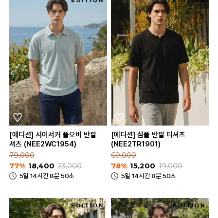
[에디션] 시어서커 풀오버 반팔
[에디션] 심플 반팔 티셔츠
셔츠 (NEE2WC1954)
(NEE2TR1901)
79,000
69,000
77%
18,400
23,000
78%
15,200
19,000
5일 14시간 8분 50초
5일 14시간 8분 50초