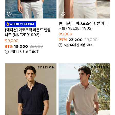
[에디션] 마이크로조직 반팔 카라
니트 (NEE2ET1902)
[에디션] 가로조직 라운드 반팔
99,000
니트 (NNE2ER1992)
77%
23,200
29,000
99,000
5일 14시간 8분 50초
81%
19,000
29,000
2일 14시간 8분 50초