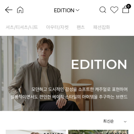
0
EDITION
셔츠/티셔츠/니트
아우터/자켓
팬츠
패션잡화