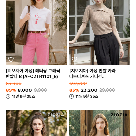
[지오지아 여성] 레터링 그래픽
[지오지아] 여성 반팔 카라
반팔티 B (AFC2TR1101_B)
니트티셔츠 가디건
(AFD2EC1102)
69,900
139,900
89%
8,000
9,900
83%
23,200
29,000
11일 9분 35초
11일 9분 35초