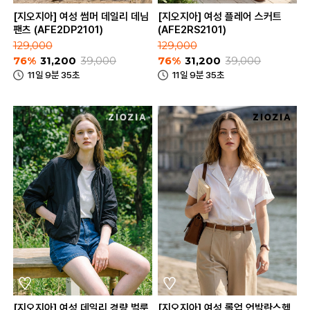
[지오지아] 여성 썸머 데일리 데님
[지오지아] 여성 플레어 스커트
팬츠 (AFE2DP2101)
(AFE2RS2101)
129,000
129,000
76%
31,200
39,000
76%
31,200
39,000
11일 9분 35초
11일 9분 35초
[지오지아] 여성 데일리 경량 벌룬
[지오지아] 여성 롤업 언발란스헴