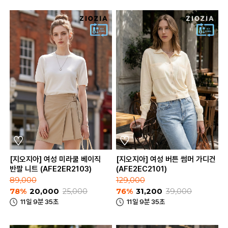
[지오지아] 여성 미라쿨 베이직
[지오지아] 여성 버튼 썸머 가디건
반팔 니트 (AFE2ER2103)
(AFE2EC2101)
89,000
129,000
78%
20,000
25,000
76%
31,200
39,000
11일 9분 35초
11일 9분 35초