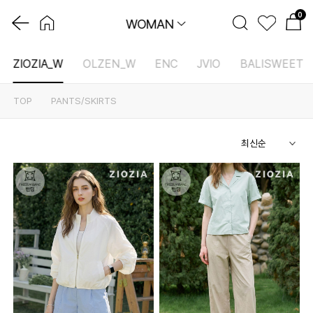
0
WOMAN
ZIOZIA_W
OLZEN_W
ENC
JVIO
BALISWEET
TOP
PANTS/SKIRTS