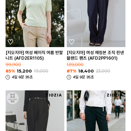
[지오지아] 여성 베이직 여름 반팔
[지오지아] 여성 헤링본 조직 린넨
니트 (AFD2ER1105)
블랜드 팬츠 (AFD2PP1601)
99,900
139,000
85%
15,200
19,000
87%
18,400
23,000
4일 9분 35초
4일 9분 35초