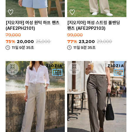
[지오지아] 여성 원턱 하프 팬츠
[지오지아] 여성 스트링 풀밴딩
(AFE2PH2101)
팬츠 (AFE2PP2103)
79,000
99,000
75%
20,000
25,000
77%
23,200
29,000
11일 9분 35초
11일 9분 35초