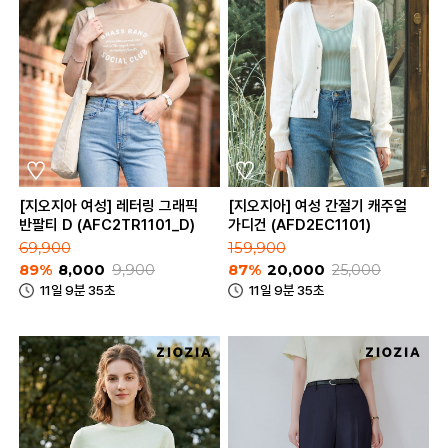
[지오지아 여성] 레터링 그래픽
[지오지아] 여성 간절기 캐주얼
반팔티 D (AFC2TR1101_D)
가디건 (AFD2EC1101)
69,900
159,900
89%
8,000
9,900
87%
20,000
25,000
11일 9분 35초
11일 9분 35초