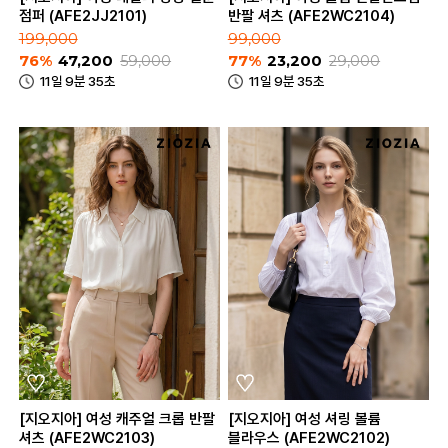
점퍼 (AFE2JJ2101)
반팔 셔츠 (AFE2WC2104)
199,000
99,000
76%
47,200
59,000
77%
23,200
29,000
11일 9분 35초
11일 9분 35초
[지오지아] 여성 캐주얼 크롭 반팔
[지오지아] 여성 셔링 볼륨
셔츠 (AFE2WC2103)
블라우스 (AFE2WC2102)