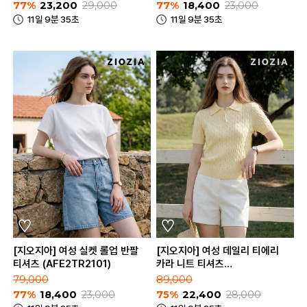
77%
23,200
29,000
77%
18,400
23,000
11일 9분 35초
11일 9분 35초
[지오지아] 여성 실켓 롤업 반팔
[지오지아] 여성 데일리 티에리
티셔츠 (AFE2TR2101)
카라 니트 티셔츠
(AFE2ET2102)
79,000
89,000
77%
18,400
23,000
75%
22,400
28,000