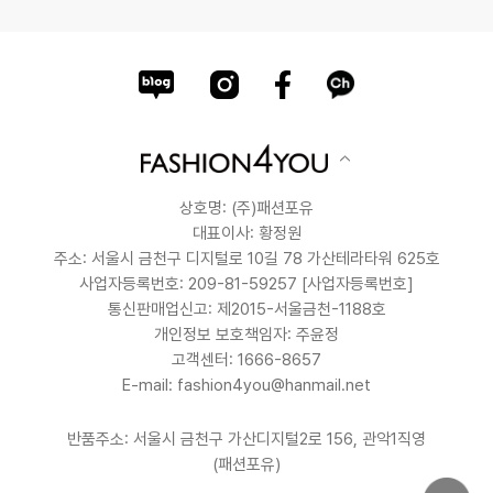
상호명: (주)패션포유
대표이사: 황정원
주소: 서울시 금천구 디지털로 10길 78 가산테라타워 625호
사업자등록번호: 209-81-59257
[사업자등록번호]
통신판매업신고: 제2015-서울금천-1188호
개인정보 보호책임자: 주윤정
고객센터: 1666-8657
E-mail: fashion4you@hanmail.net
반품주소: 서울시 금천구 가산디지털2로 156, 관악1직영
(패션포유)