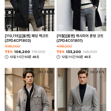
[110,115][[올젠] 패딩 맥코트
[이월][올젠] 캐시미어 혼방 코트
(ZPD4CP1803)
(ZPD4CG1801)
398,000
498,000
73%
106,200
118,000
73%
133,200
148,000
12일 1시간 50분 48초
12일 1시간 50분 48초