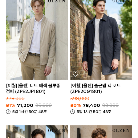
[이월][올젠] 니트 배색 블루종
[이월][올젠] 출근템 맥 코트
점퍼 (ZPE2JP1801)
(ZPE2CG1801)
378,000
398,000
81%
71,200
89,000
80%
78,400
98,000
5일 1시간 50분 48초
5일 1시간 50분 48초