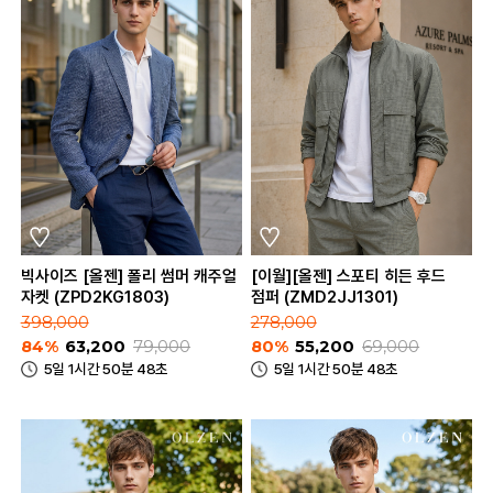
빅사이즈 [올젠] 폴리 썸머 캐주얼
[이월][올젠] 스포티 히든 후드
자켓 (ZPD2KG1803)
점퍼 (ZMD2JJ1301)
398,000
278,000
84%
63,200
79,000
80%
55,200
69,000
5일 1시간 50분 48초
5일 1시간 50분 48초