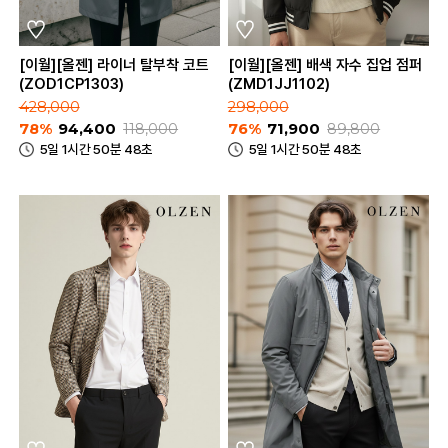
[이월][올젠] 라이너 탈부착 코트
[이월][올젠] 배색 자수 집업 점퍼
(ZOD1CP1303)
(ZMD1JJ1102)
428,000
298,000
78%
94,400
118,000
76%
71,900
89,800
5일 1시간 50분 48초
5일 1시간 50분 48초