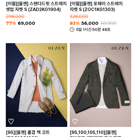
[이월][올젠] 스탠다드핏 스트레치
[이월][올젠] 포웨이 스트레치
셋업 자켓 S (ZAD2KG1904)
자켓 S (ZOC1KG1303)
298,000
328,000
77%
69,000
83%
56,000
69,900
5일 1시간 50분 48초
[95][올젠] 홑겹 맥 코트
[95,100,105,110][올젠]