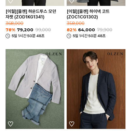
[이월][올젠] 하운드투스 모던
[이월][올젠] 하이넥 코트
자켓 (ZOD1KG1341)
(ZOC1CG1302)
368,000
358,000
78%
79,200
99,000
82%
64,000
79,900
5일 1시간 50분 48초
5일 1시간 50분 48초