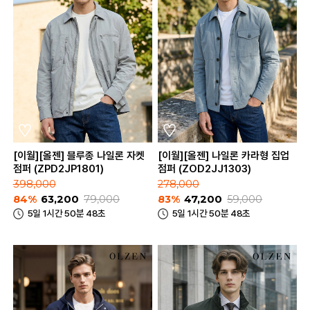
[이월][올젠] 블루종 나일론 자켓
[이월][올젠] 나일론 카라형 집업
점퍼 (ZPD2JP1801)
점퍼 (ZOD2JJ1303)
398,000
278,000
84%
63,200
79,000
83%
47,200
59,000
5일 1시간 50분 48초
5일 1시간 50분 48초