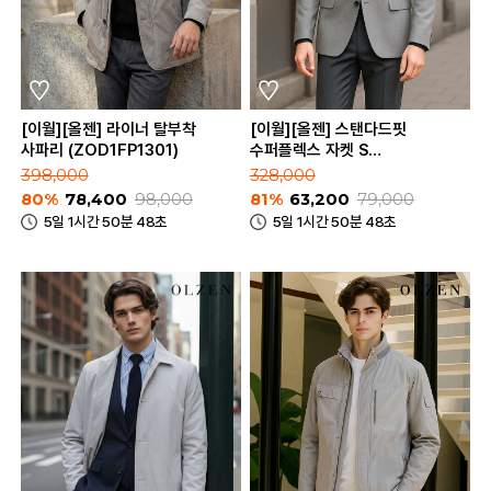
[이월][올젠] 라이너 탈부착
[이월][올젠] 스탠다드핏
사파리 (ZOD1FP1301)
수퍼플렉스 자켓 S
(ZOD1KG1311)
398,000
328,000
80%
78,400
98,000
81%
63,200
79,000
5일 1시간 50분 48초
5일 1시간 50분 48초