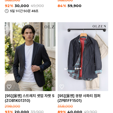
368,000
368,000
92%
30,000
49,900
84%
59,900
5일 1시간 50분 48초
[95][올젠] 스트레치 셋업 자켓 S
[95][올젠] 경량 사파리 점퍼
(ZOB1KG1310)
(ZPB1FF1501)
298,000
358,000
93%
20,000
39,900
89%
40,000
49,900