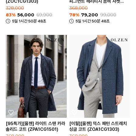
(ZOC1CG1303)
피그먼트 헤리티지 콤비 자켓
(ZOD1KG1342)
328,000
368,000
83%
56,000
69,900
78%
79,200
99,000
5일 1시간 50분 48초
5일 1시간 50분 48초
[95특가][올젠] 라이트 스탠 카라
[이월][올젠] 믹스 패턴 스트레치
솔리드 코트 (ZPA1CG1501)
싱글 코트 (ZOA1CG1303)