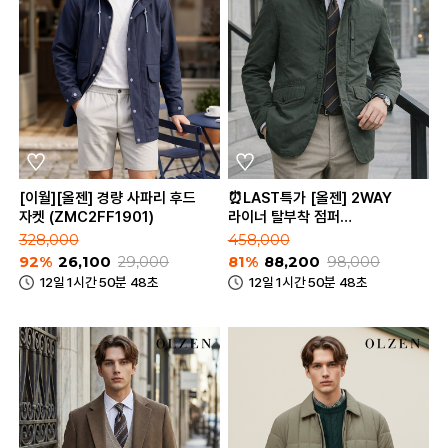
[이월][올젠] 경량 사파리 후드
⏰LAST특가 [올젠] 2WAY
자켓 (ZMC2FF1901)
라이너 탈부착 점퍼
(ZOD4FP1301)
328,000
458,000
92%
26,100
29,000
81%
88,200
98,000
12일 1시간 50분 48초
12일 1시간 50분 48초