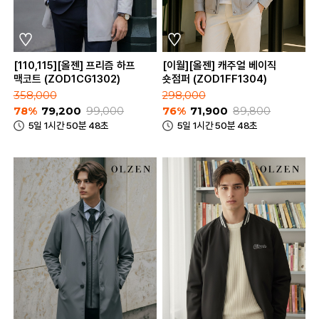
[110,115][올젠] 프리즘 하프
[이월][올젠] 캐주얼 베이직
맥코트 (ZOD1CG1302)
숏점퍼 (ZOD1FF1304)
358,000
298,000
78%
79,200
99,000
76%
71,900
89,800
5일 1시간 50분 48초
5일 1시간 50분 48초