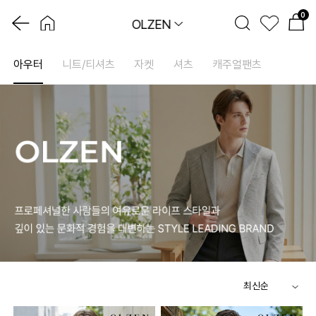
0
OLZEN
아우터
니트/티셔츠
자켓
셔츠
캐주얼팬츠