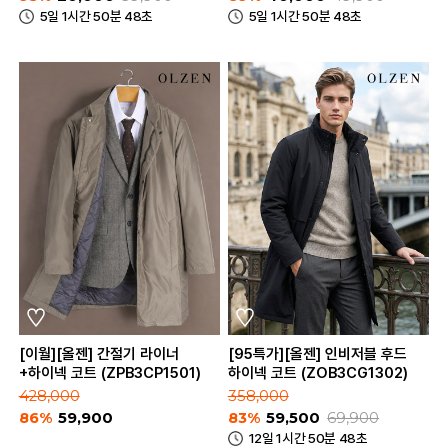
5일 1시간 50분 48초
5일 1시간 50분 48초
[이월][올젠] 간절기 라이너
[95특가][올젠] 인비저블 후드
+하이넥 코트 (ZPB3CP1501)
하이넥 코트 (ZOB3CG1302)
428,000
358,000
86%
59,900
83%
59,500
69,900
12일 1시간 50분 48초