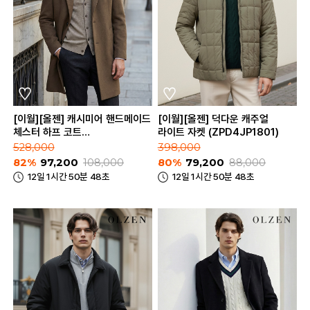
[이월][올젠] 캐시미어 핸드메이드
[이월][올젠] 덕다운 캐주얼
체스터 하프 코트
라이트 자켓 (ZPD4JP1801)
(ZOD4CG1303)
528,000
398,000
82%
97,200
108,000
80%
79,200
88,000
12일 1시간 50분 48초
12일 1시간 50분 48초