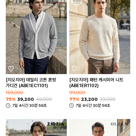
[지오지아] 데일리 코튼 혼방
[지오지아] 패턴 캐시미어 니트
가디건 (ABE1EC1101)
(ABE1ER1102)
159,000
99,000
75%
39,200
49,000
77%
23,200
29,000
7일 4시간 30분 56초
7일 4시간 30분 56초