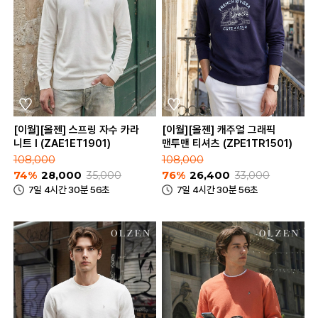
[이월][올젠] 스프링 자수 카라
[이월][올젠] 캐주얼 그래픽
니트 I (ZAE1ET1901)
맨투맨 티셔츠 (ZPE1TR1501)
108,000
108,000
74%
28,000
35,000
76%
26,400
33,000
7일 4시간 30분 56초
7일 4시간 30분 56초