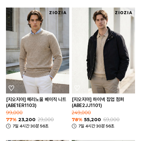
[지오지아] 메리노울 베이직 니트
[지오지아] 하이넥 집업 점퍼
(ABE1ER1103)
(ABE2JJ1101)
99,000
249,000
77%
23,200
29,000
78%
55,200
69,000
7일 4시간 30분 56초
7일 4시간 30분 56초