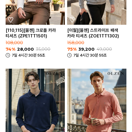
[110,115][올젠] 크로플 카라
[이월][올젠] 스트라이프 배색
티셔츠 (ZPE1TT1501)
카라 티셔츠 (ZOE1TT1302)
108,000
158,000
74%
28,000
35,000
75%
39,200
49,000
7일 4시간 30분 55초
7일 4시간 30분 55초