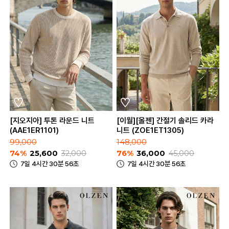
[지오지아] 투톤 라운드 니트
[이월][올젠] 간절기 솔리드 카라
(AAE1ER1101)
니트 (ZOE1ET1305)
99,000
148,000
74%
25,600
32,000
76%
36,000
45,000
7일 4시간 30분 56초
7일 4시간 30분 56초