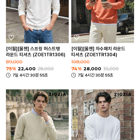
[이월][올젠] 스프링 머스트탱
[이월][올젠] 자수패치 라운드
라운드 티셔츠 (ZOE1TR1306)
티셔츠 (ZOE1TR1304)
89,000
108,000
75%
22,400
28,000
74%
28,000
35,000
7일 4시간 30분 55초
7일 4시간 30분 55초