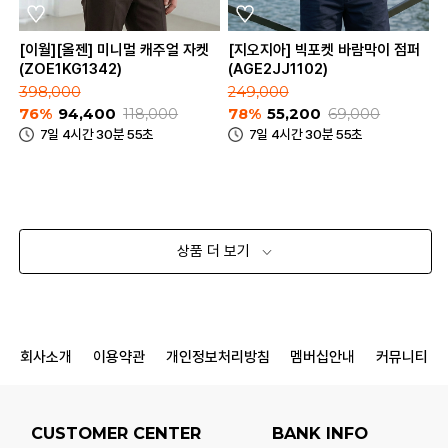
[이월][올젠] 미니멀 캐주얼 자켓
[지오지아] 빅포켓 바람막이 점퍼
(ZOE1KG1342)
(AGE2JJ1102)
398,000
249,000
76%
94,400
118,000
78%
55,200
69,000
7일 4시간 30분 55초
7일 4시간 30분 55초
상품 더 보기
회사소개
이용약관
개인정보처리방침
멤버십안내
커뮤니티
CUSTOMER CENTER
BANK INFO