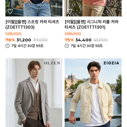
[이월][올젠] 스프링 카라 티셔츠
[이월][올젠] 시그니처 리플 카라
(ZOE1TT1303)
티셔츠 (ZOE1TT1301)
128,000
138,000
76%
31,200
39,000
75%
34,400
43,000
7일 4시간 30분 55초
7일 4시간 30분 55초