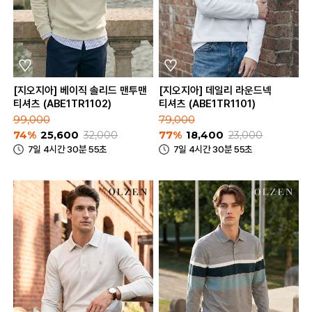
[지오지아] 베이직 솔리드 맨투맨
[지오지아] 데일리 라운드넥
티셔츠 (ABE1TR1102)
티셔츠 (ABE1TR1101)
99,000
79,000
74%
25,600
32,000
77%
18,400
23,000
7일 4시간 30분 55초
7일 4시간 30분 55초