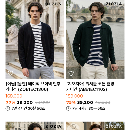
[이월][올젠] 베이직 브이넥 단추
[지오지아] 워셔블 코튼 혼방
가디건 (ZOE1EC1306)
가디건 (ABE1EC1102)
168,000
159,000
77%
39,200
49,000
75%
39,200
49,000
7일 4시간 30분 56초
7일 4시간 30분 56초