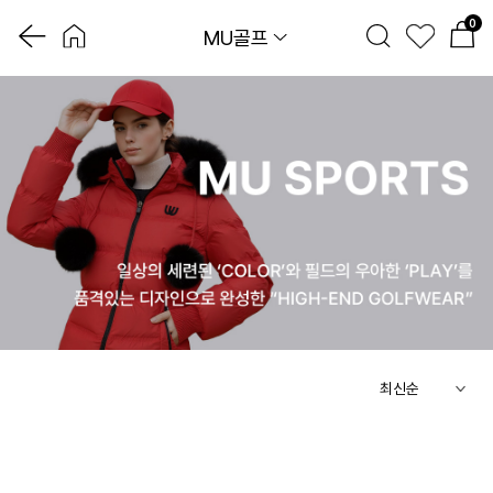
0
MU골프